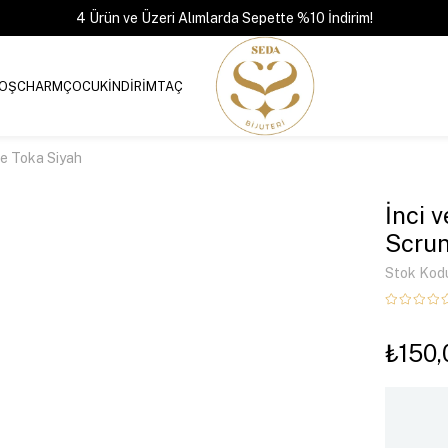
4 Ürün ve Üzeri Alımlarda Sepette %10 İndirim!
OŞ
CHARM
ÇOCUK
İNDİRİM
TAÇ
ie Toka Siyah
İnci 
Scrun
Stok Kod
₺150,