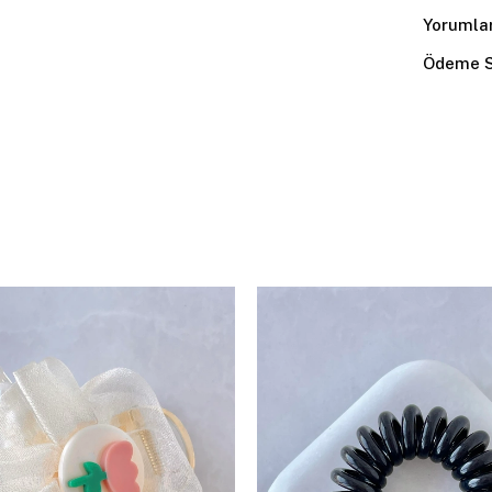
Yorumla
Ödeme S