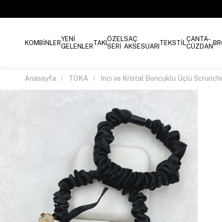
YENİ
ÖZEL
SAÇ
ÇANTA-
KOMBİNLER
TAKI
TEKSTİL
BR
GELENLER
SERİ
AKSESUARI
CÜZDAN
Anasayfa
TOKA
İnci ve Kristal Boncuklu Üçlü Scrunch