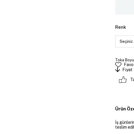
Renk
Toka Boyutu
Favor
Fiyat
T
Ürün Öze
İş günler
teslim edil