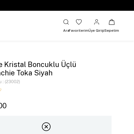
Ara
Favorilerim
Üye Girişi
Sepetim
ve Kristal Boncuklu Üçlü
chie Toka Siyah
u
(23002)
00