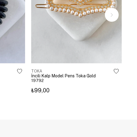
TOKA
TOK
İncili Kalp Model Pens Toka Gold
Kira
19792
203
₺99,00
₺3