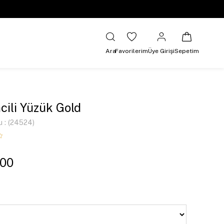
Ara
Favorilerim
Üye Girişi
Sepetim
ncili Yüzük Gold
u
(24524)
,00