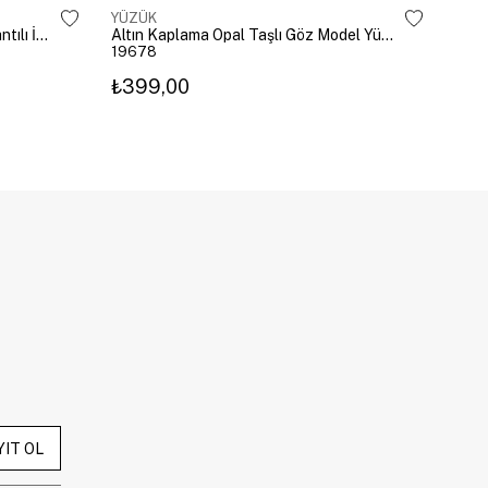
YÜZÜK
YÜZ
Altın Kaplama Damla Kristal Sallantılı İkili Yüzük Gold
Altın Kaplama Opal Taşlı Göz Model Yüzük Pembe
19678
196
₺399,00
₺3
YIT OL