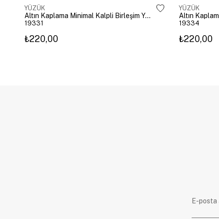
YÜZÜK
YÜZÜK
Altın Kaplama Minimal Kalpli Birleşim Yüzük Gold
Altın Kaplam
19331
19334
₺220,00
₺220,00