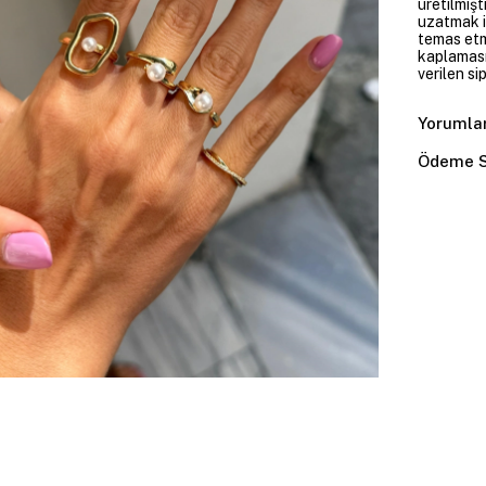
üretilmişt
uzatmak i
temas etme
kaplaması
verilen si
Yorumla
Ödeme S