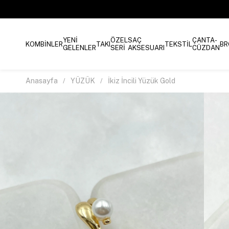
YENİ
ÖZEL
SAÇ
ÇANTA-
KOMBİNLER
TAKI
TEKSTİL
BR
GELENLER
SERİ
AKSESUARI
CÜZDAN
Anasayfa
YÜZÜK
İkiz İncili Yüzük Gold