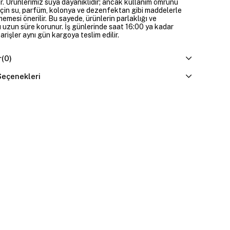
ir. Ürünlerimiz suya dayanıklıdır; ancak kullanım ömrünü
çin su, parfüm, kolonya ve dezenfektan gibi maddelerle
mesi önerilir. Bu sayede, ürünlerin parlaklığı ve
 uzun süre korunur. İş günlerinde saat 16:00 ya kadar
parişler aynı gün kargoya teslim edilir.
r
(0)
eçenekleri