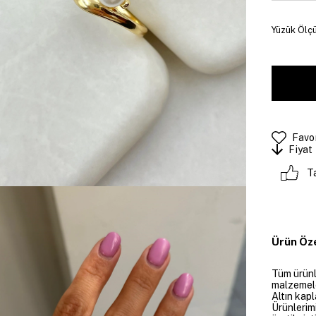
Yüzük Ölçü
Favor
Fiyat
T
Ürün Öze
Tüm ürünle
malzemeler
Altın kapl
Ürünlerim