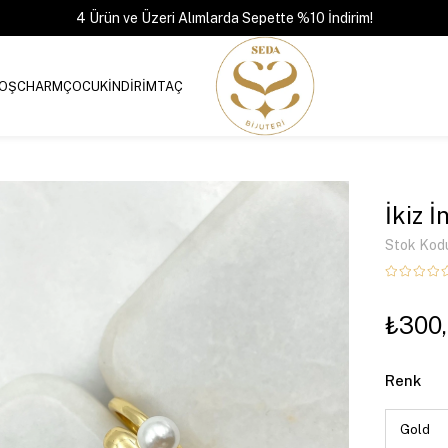
4 Ürün ve Üzeri Alımlarda Sepette %10 İndirim!
OŞ
CHARM
ÇOCUK
İNDİRİM
TAÇ
İkiz İ
Stok Kod
₺300
Renk