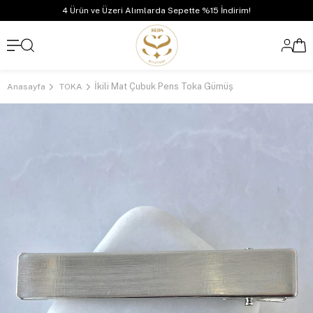
4 Ürün ve Üzeri Alımlarda Sepette %15 İndirim!
İkili Mat Çubuk Pens Toka Gümüş
Anasayfa
TOKA