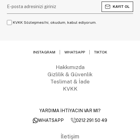
KAYIT OL
KVKK Sözleşmesi'ni, okudum, kabul ediyorum.
INSTAGRAM
WHATSAPP
TIKTOK
Hakkımızda
Gizlilik & Güvenlik
Teslimat & İade
KVKK
YARDIMA İHTİYACIN VAR MI?
0212 291 50 49
WHATSAPP
İletişim