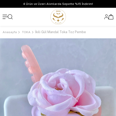
4 Ürün ve Üzeri Alımlarda Sepette %15 İndirim!
İkili Gül Mandal Toka Toz Pembe
Anasayfa
TOKA