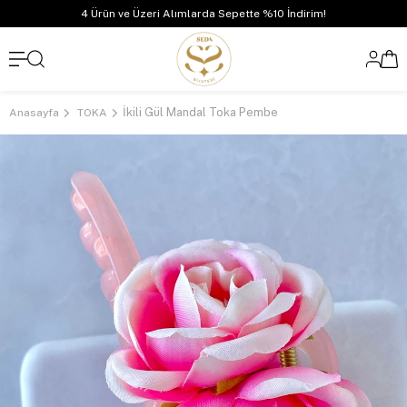
4 Ürün ve Üzeri Alımlarda Sepette %10 İndirim!
İkili Gül Mandal Toka Pembe
Anasayfa
TOKA