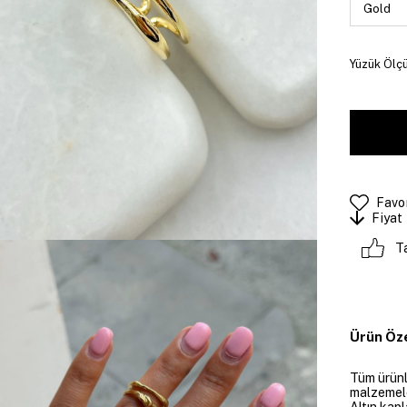
Yüzük Ölçü
Favor
Fiyat
T
Ürün Öze
Tüm ürünle
malzemeler
Altın kapl