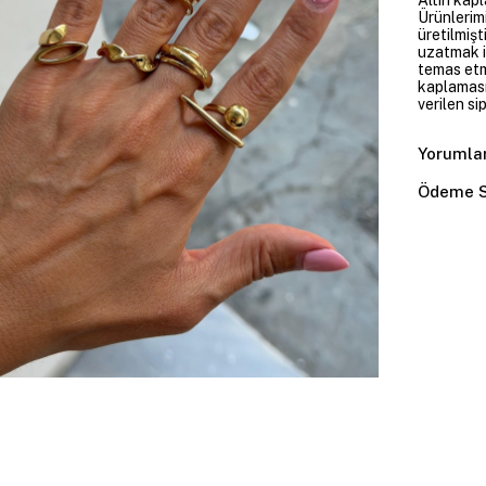
Ürünlerim
üretilmişt
uzatmak i
temas etme
kaplaması
verilen si
Yorumla
Ödeme S