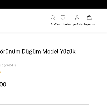
Ara
Favorilerim
Üye Girişi
Sepetim
 Görünüm Düğüm Model Yüzük
u
(24241)
,00