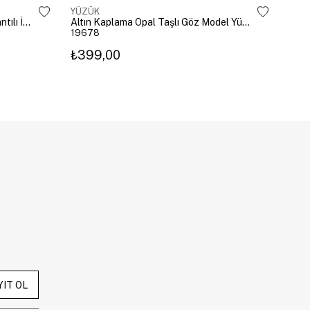
YÜZÜK
YÜZ
Altın Kaplama Damla Kristal Sallantılı İkili Yüzük Gold
Altın Kaplama Opal Taşlı Göz Model Yüzük Pembe
19678
196
₺399,00
₺3
YIT OL