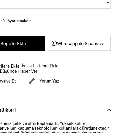
sü : Ayarlamalıdır.
Whatsapp ile Sipariş ver
İstek Listeme Ekle
ilere Ekle
 Düşünce Haber Ver
avsiye Et
Yorum Yaz
llikleri
rimiz çelik ve altın kaplamadır. Yüksek kaliteli
 ve ileri kaplama teknolojileri kullanılarak üretilmektedir.
ama işlemi, ürünlerin parlaklığını ve dayanıklılığını artırır.