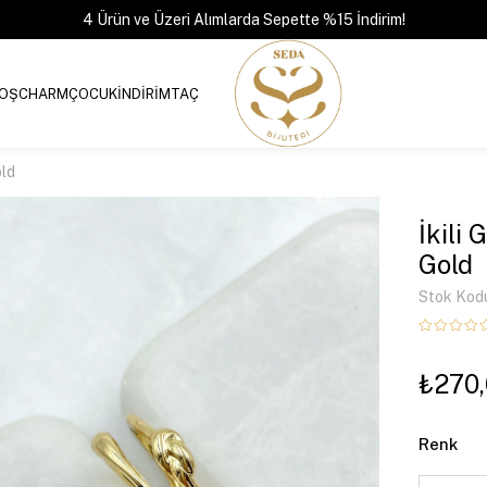
4 Ürün ve Üzeri Alımlarda Sepette %15 İndirim!
OŞ
CHARM
ÇOCUK
İNDİRİM
TAÇ
old
İkili
Gold
Stok Kod
₺270
Renk