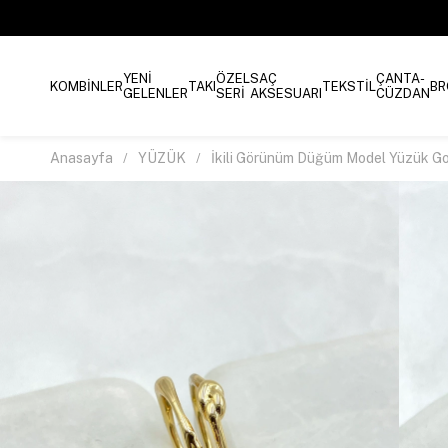
YENİ
ÖZEL
SAÇ
ÇANTA-
KOMBİNLER
TAKI
TEKSTİL
BR
GELENLER
SERİ
AKSESUARI
CÜZDAN
Anasayfa
YÜZÜK
İkili Görünüm Düğüm Model Yüzük G