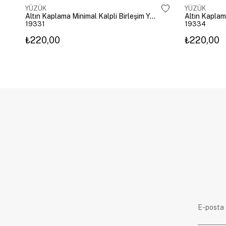
YÜZÜK
YÜZÜK
Altın Kaplama Minimal Kalpli Birleşim Yüzük Gold
Altın Kaplam
19331
19334
₺220,00
₺220,00