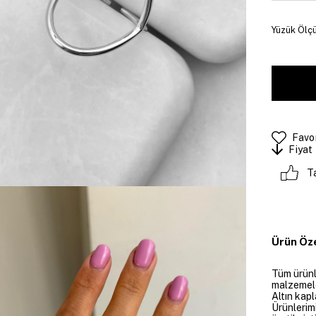
Yüzük Ölçü
Favor
Fiyat
T
Ürün Öze
Tüm ürünle
malzemeler
Altın kapl
Ürünlerim