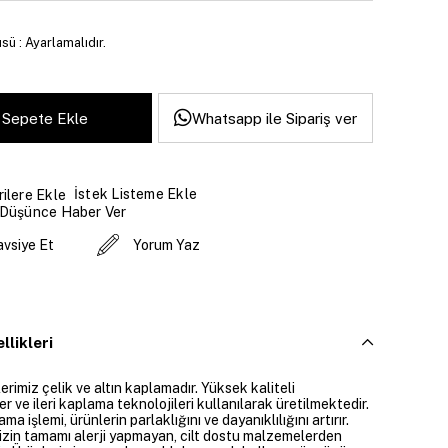
sü : Ayarlamalıdır.
Whatsapp ile Sipariş ver
İstek Listeme Ekle
ilere Ekle
 Düşünce Haber Ver
avsiye Et
Yorum Yaz
llikleri
rimiz çelik ve altın kaplamadır. Yüksek kaliteli
 ve ileri kaplama teknolojileri kullanılarak üretilmektedir.
ama işlemi, ürünlerin parlaklığını ve dayanıklılığını artırır.
izin tamamı alerji yapmayan, cilt dostu malzemelerden