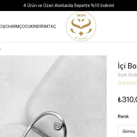
4 Ürün ve Üzeri Alımlarda Sepette %10 İndirim!
OŞ
CHARM
ÇOCUK
İNDİRİM
TAÇ
ş
İçi B
Stok Kod
₺310,
Renk