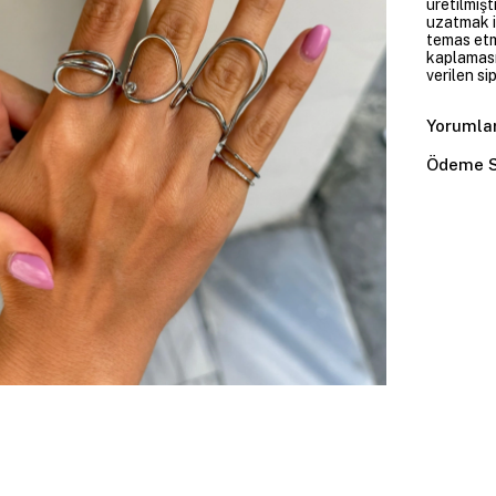
üretilmişt
uzatmak i
temas etme
kaplaması
verilen si
Yorumla
Ödeme S