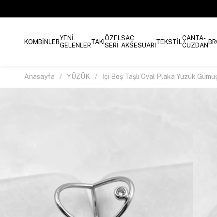
YENİ
ÖZEL
SAÇ
ÇANTA-
KOMBİNLER
TAKI
TEKSTİL
BR
GELENLER
SERİ
AKSESUARI
CÜZDAN
Anasayfa
YÜZÜK
İçi Boş Taşlı Oval Plaka Yüzük Gümü