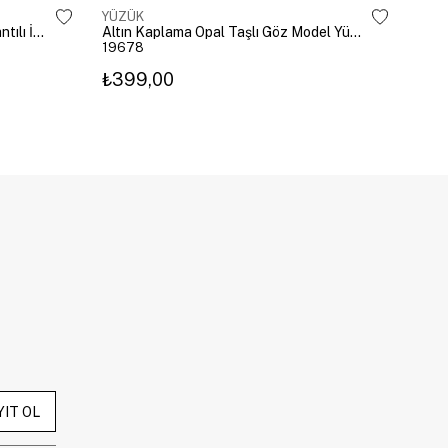
YÜZÜK
YÜZ
Altın Kaplama Damla Kristal Sallantılı İkili Yüzük Gold
Altın Kaplama Opal Taşlı Göz Model Yüzük Pembe
19678
196
₺399,00
₺3
YIT OL