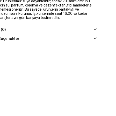
ir. Ürünlerimiz suya dayanıklıdır; ancak kullanım ömrünü
çin su, parfüm, kolonya ve dezenfektan gibi maddelerle
mesi önerilir. Bu sayede, ürünlerin parlaklığı ve
 uzun süre korunur. İş günlerinde saat 16:00 ya kadar
parişler aynı gün kargoya teslim edilir.
r
(0)
eçenekleri