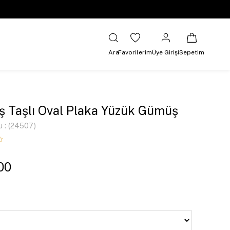
Ara
Favorilerim
Üye Girişi
Sepetim
oş Taşlı Oval Plaka Yüzük Gümüş
u
(24507)
00