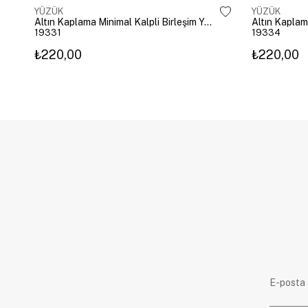
YÜZÜK
YÜZÜK
Altın Kaplama Minimal Kalpli Birleşim Yüzük Gold
Altın Kaplam
19331
19334
₺220,00
₺220,00