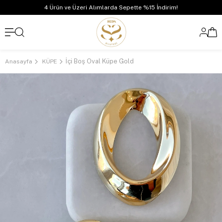
4 Ürün ve Üzeri Alımlarda Sepette %15 İndirim!
İçi Boş Oval Küpe Gold
Anasayfa
KÜPE