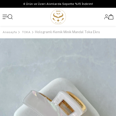
4 Ürün ve Üzeri Alımlarda Sepette %15 İndirim!
Hologramlı Kemik Minik Mandal Toka Ekru
Anasayfa
TOKA