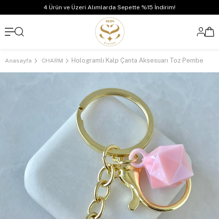
4 Ürün ve Üzeri Alımlarda Sepette %15 İndirim!
Hologramlı Kalp Çanta Aksesuarı Toz Pembe
Anasayfa
CHARM