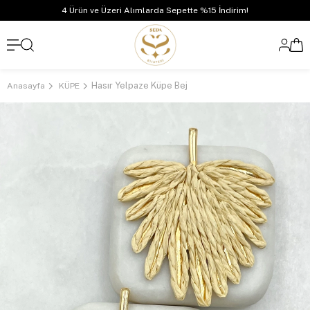
4 Ürün ve Üzeri Alımlarda Sepette %15 İndirim!
Hasır Yelpaze Küpe Bej
Anasayfa
KÜPE