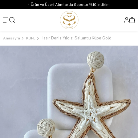
4 Ürün ve Üzeri Alımlarda Sepette %10 İndirim!
Hasır Deniz Yıldızı Sallantılı Küpe Gold
Anasayfa
KÜPE