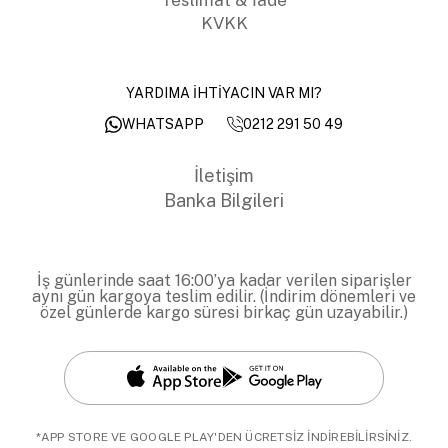
KVKK
YARDIMA İHTİYACIN VAR MI?
0212 291 50 49
WHATSAPP
İletişim
Banka Bilgileri
İş günlerinde saat 16:00’ya kadar verilen siparişler
aynı gün kargoya teslim edilir. (İndirim dönemleri ve
özel günlerde kargo süresi birkaç gün uzayabilir.)
*APP STORE VE GOOGLE PLAY'DEN ÜCRETSİZ İNDİREBİLİRSİNİZ.