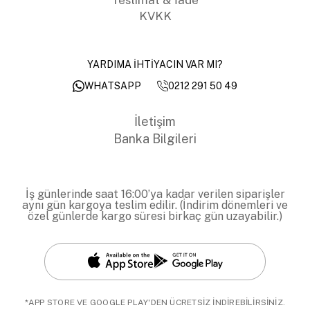
KVKK
YARDIMA İHTİYACIN VAR MI?
0212 291 50 49
WHATSAPP
İletişim
Banka Bilgileri
İş günlerinde saat 16:00’ya kadar verilen siparişler
aynı gün kargoya teslim edilir. (İndirim dönemleri ve
özel günlerde kargo süresi birkaç gün uzayabilir.)
*APP STORE VE GOOGLE PLAY'DEN ÜCRETSİZ İNDİREBİLİRSİNİZ.