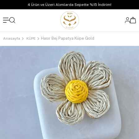
4 Ürün ve Üzeri Alımlarda Sepette %15 İndirim!
Hasır Bej Papatya Küpe Gold
Anasayfa
KÜPE