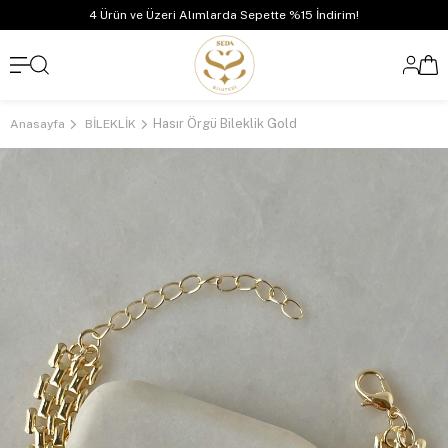
4 Ürün ve Üzeri Alımlarda Sepette %15 İndirim!
Hasır Örgü Bileklik Gold
Anasayfa
BİLEKLİK