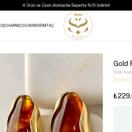
4 Ürün ve Üzeri Alımlarda Sepette %10 İndirim!
OŞ
CHARM
ÇOCUK
İNDİRİM
TAÇ
Gold 
Stok Kod
₺229