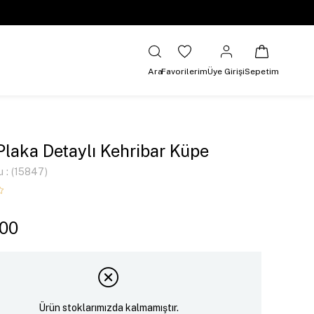
Ara
Favorilerim
Üye Girişi
Sepetim
Plaka Detaylı Kehribar Küpe
u
(15847)
,00
Ürün stoklarımızda kalmamıştır.