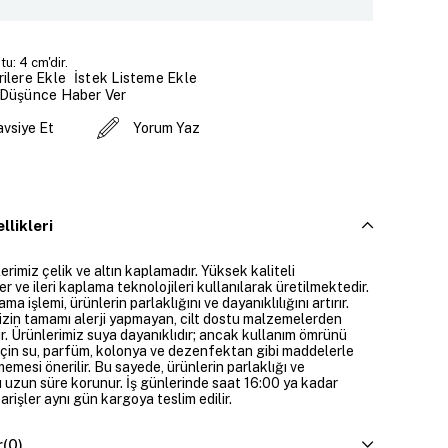
u: 4 cm'dir.
İstek Listeme Ekle
ilere Ekle
 Düşünce Haber Ver
avsiye Et
Yorum Yaz
llikleri
rimiz çelik ve altın kaplamadır. Yüksek kaliteli
 ve ileri kaplama teknolojileri kullanılarak üretilmektedir.
ama işlemi, ürünlerin parlaklığını ve dayanıklılığını artırır.
izin tamamı alerji yapmayan, cilt dostu malzemelerden
ir. Ürünlerimiz suya dayanıklıdır; ancak kullanım ömrünü
çin su, parfüm, kolonya ve dezenfektan gibi maddelerle
mesi önerilir. Bu sayede, ürünlerin parlaklığı ve
 uzun süre korunur. İş günlerinde saat 16:00 ya kadar
parişler aynı gün kargoya teslim edilir.
r
(0)