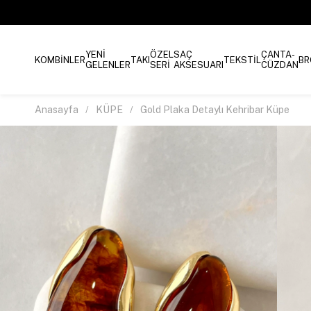
YENİ
ÖZEL
SAÇ
ÇANTA-
KOMBİNLER
TAKI
TEKSTİL
BR
GELENLER
SERİ
AKSESUARI
CÜZDAN
Anasayfa
KÜPE
Gold Plaka Detaylı Kehribar Küpe