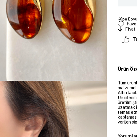
Küpe Boyut
Favor
Fiyat
T
Ürün Öze
Tüm ürünle
malzemeler
Altın kapl
Ürünlerim
üretilmişt
uzatmak i
temas etme
kaplaması
verilen si
Yorumla