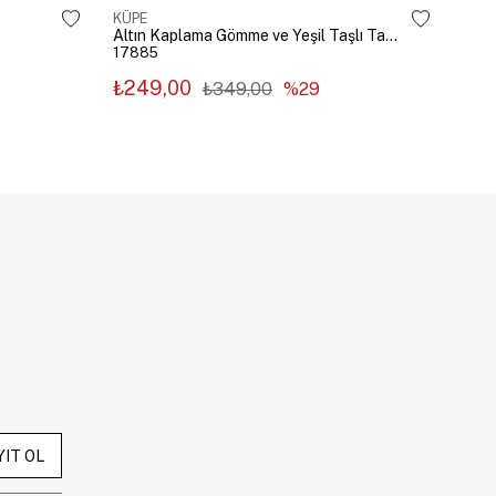
KÜPE
KÜP
Altın Kaplama Gömme ve Yeşil Taşlı Tasarım Küpe Gümüş
17885
178
₺249,00
₺2
₺349,00
%29
YIT OL