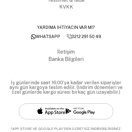
KVKK
YARDIMA İHTİYACIN VAR MI?
0212 291 50 49
WHATSAPP
İletişim
Banka Bilgileri
İş günlerinde saat 16:00’ya kadar verilen siparişler
aynı gün kargoya teslim edilir. (İndirim dönemleri ve
özel günlerde kargo süresi birkaç gün uzayabilir.)
*APP STORE VE GOOGLE PLAY'DEN ÜCRETSİZ İNDİREBİLİRSİNİZ.