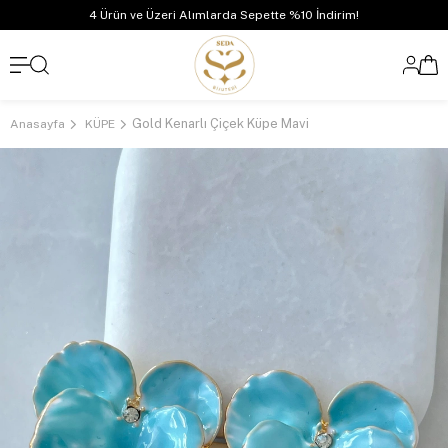
4 Ürün ve Üzeri Alımlarda Sepette %10 İndirim!
Gold Kenarlı Çiçek Küpe Mavi
Anasayfa
KÜPE