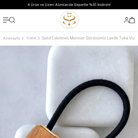
4 Ürün ve Üzeri Alımlarda Sepette %10 İndirim!
Gold Eskitmeli Mermer Görünümlü Lastik Toka Vizo
Anasayfa
TOKA