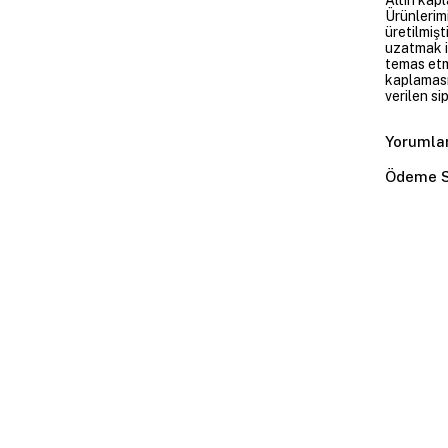
Ürünlerim
üretilmişt
uzatmak i
temas etme
kaplaması
verilen si
Yorumla
Ödeme S