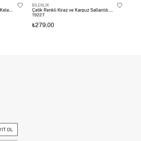
BİLEKLİK
BİLE
Özel Seri Oval Kesim Zirkon Taşlı Kelepçe Gold
Çelik Renkli Kiraz ve Karpuz Sallantılı Bileklik Gold
19227
192
₺279,00
₺27
YIT OL