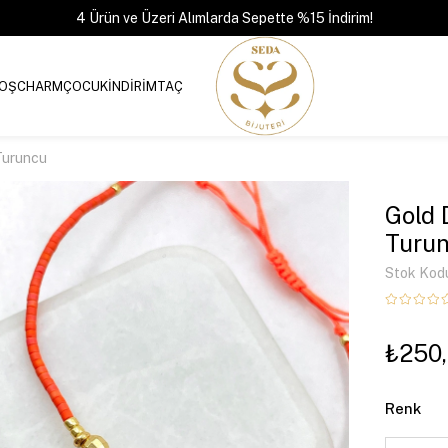
4 Ürün ve Üzeri Alımlarda Sepette %15 İndirim!
OŞ
CHARM
ÇOCUK
İNDİRİM
TAÇ
Turuncu
Gold 
Turu
Stok Kod
₺250
Renk