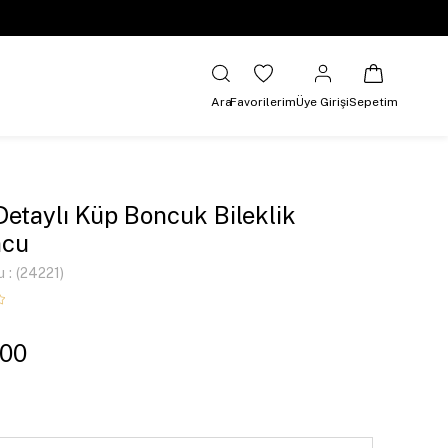
Ara
Favorilerim
Üye Girişi
Sepetim
Detaylı Küp Boncuk Bileklik
ncu
u
(24221)
,00