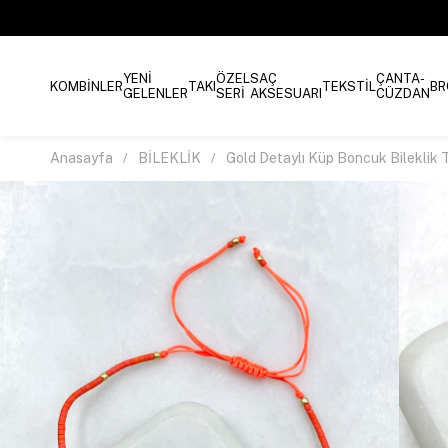
YENİ
ÖZEL
SAÇ
ÇANTA-
KOMBİNLER
TAKI
TEKSTİL
BR
GELENLER
SERİ
AKSESUARI
CÜZDAN
Anasayfa
BİLEKLİK
Gold Detaylı Küp Boncuk Bileklik 