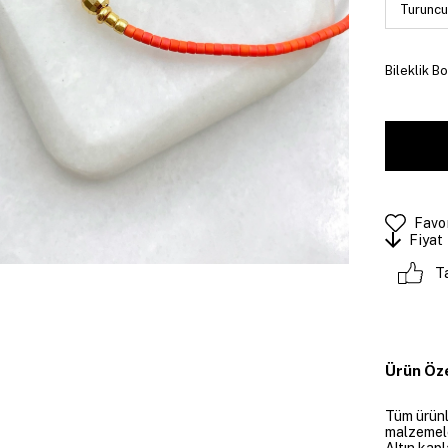
Bileklik Bo
Favor
Fiyat
T
Ürün Öze
Tüm ürünle
malzemeler
Altın kapl