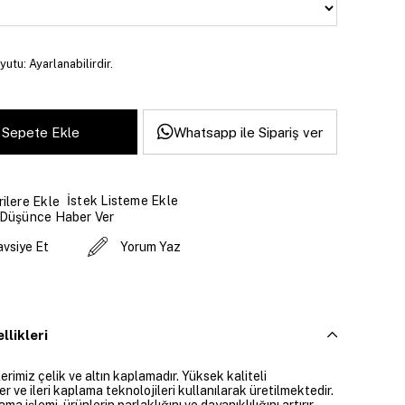
yutu: Ayarlanabilirdir.
Whatsapp ile Sipariş ver
İstek Listeme Ekle
ilere Ekle
 Düşünce Haber Ver
avsiye Et
Yorum Yaz
llikleri
rimiz çelik ve altın kaplamadır. Yüksek kaliteli
 ve ileri kaplama teknolojileri kullanılarak üretilmektedir.
ama işlemi, ürünlerin parlaklığını ve dayanıklılığını artırır.