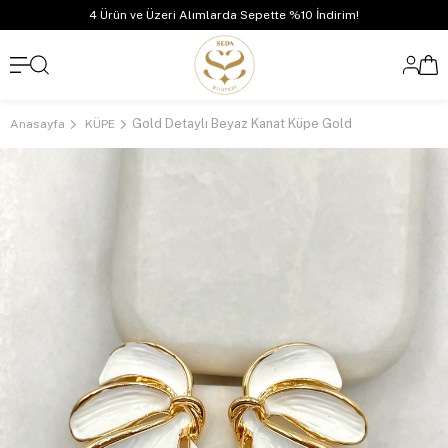
4 Ürün ve Üzeri Alımlarda Sepette %10 İndirim!
Gold Detaylı Beyaz Kanat Küpe Gold
Anasayfa
KÜPE