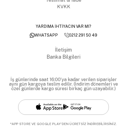
KVKK
YARDIMA İHTİYACIN VAR MI?
0212 291 50 49
WHATSAPP
İletişim
Banka Bilgileri
İş günlerinde saat 16:00’ya kadar verilen siparişler
aynı gün kargoya teslim edilir. (İndirim dönemleri ve
özel günlerde kargo süresi birkaç gün uzayabilir.)
*APP STORE VE GOOGLE PLAY'DEN ÜCRETSİZ İNDİREBİLİRSİNİZ.