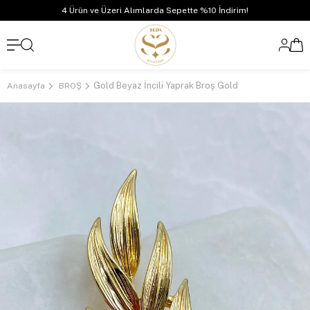
4 Ürün ve Üzeri Alımlarda Sepette %10 İndirim!
Gold Beyaz İncili Yaprak Broş Gold
Anasayfa
BROŞ