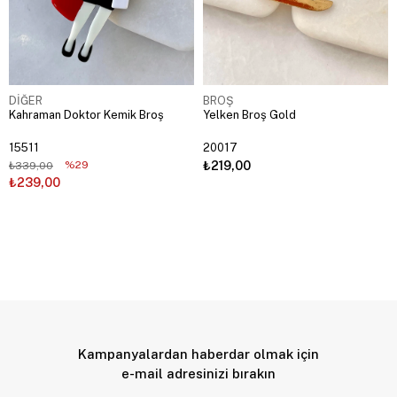
DİĞER
BROŞ
Kahraman Doktor Kemik Broş
Yelken Broş Gold
15511
20017
%29
₺219,00
₺339,00
₺239,00
Kampanyalardan haberdar olmak için
e-mail adresinizi bırakın