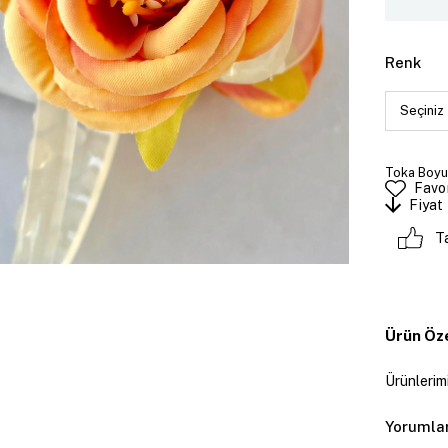
Renk
Toka Boyut
Favor
Fiyat
T
Ürün Öze
Ürünlerimi
Yorumla