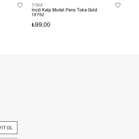
TOKA
TOK
İncili Kalp Model Pens Toka Gold
Kira
19792
203
₺99,00
₺3
YIT OL