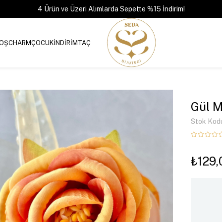
4 Ürün ve Üzeri Alımlarda Sepette %15 İndirim!
OŞ
CHARM
ÇOCUK
İNDİRİM
TAÇ
Gül M
Stok Kod
₺129,