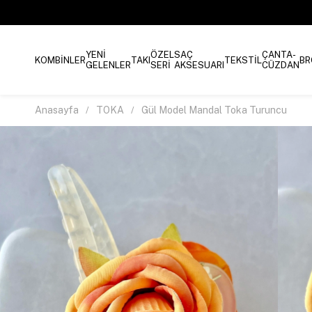
YENİ
ÖZEL
SAÇ
ÇANTA-
KOMBİNLER
TAKI
TEKSTİL
BR
GELENLER
SERİ
AKSESUARI
CÜZDAN
Anasayfa
TOKA
Gül Model Mandal Toka Turuncu