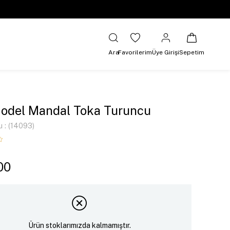
Ara
Favorilerim
Üye Girişi
Sepetim
odel Mandal Toka Turuncu
u
(14093)
00
Ürün stoklarımızda kalmamıştır.