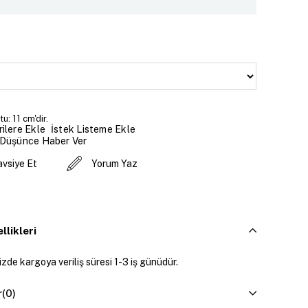
u: 11 cm'dir.
İstek Listeme Ekle
ilere Ekle
 Düşünce Haber Ver
avsiye Et
Yorum Yaz
llikleri
zde kargoya veriliş süresi 1-3 iş günüdür.
r
(0)