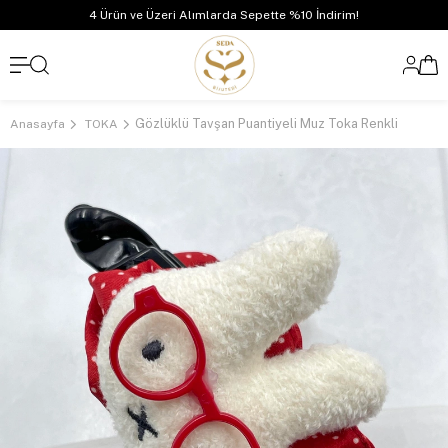
4 Ürün ve Üzeri Alımlarda Sepette %10 İndirim!
Gözlüklü Tavşan Puantiyeli Muz Toka Renkli
Anasayfa
TOKA