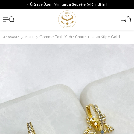
4 Ürün ve Üzeri Alımlarda Sepette %10 İndirim!
Gömme Taşlı Yıldız Charmlı Halka Küpe Gold
Anasayfa
KÜPE