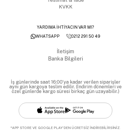
KVKK
YARDIMA İHTİYACIN VAR MI?
0212 291 50 49
WHATSAPP
İletişim
Banka Bilgileri
İş günlerinde saat 16:00’ya kadar verilen siparişler
aynı gün kargoya teslim edilir. (İndirim dönemleri ve
özel günlerde kargo süresi birkaç gün uzayabilir.)
*APP STORE VE GOOGLE PLAY'DEN ÜCRETSİZ İNDİREBİLİRSİNİZ.