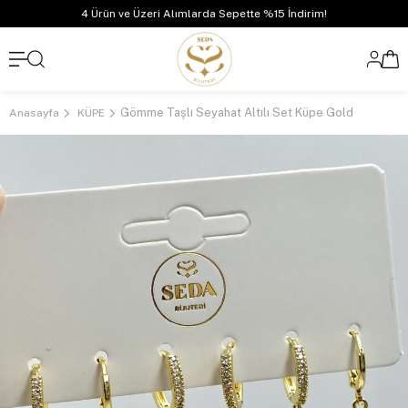
4 Ürün ve Üzeri Alımlarda Sepette %15 İndirim!
Gömme Taşlı Seyahat Altılı Set Küpe Gold
Anasayfa
KÜPE