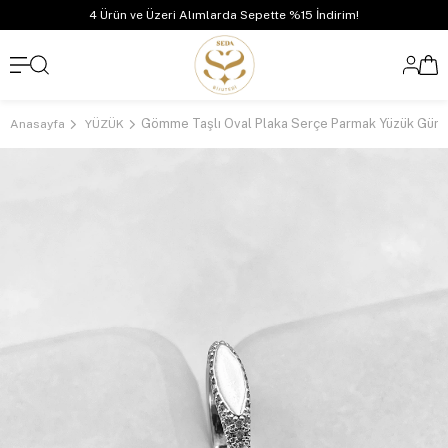
4 Ürün ve Üzeri Alımlarda Sepette %15 İndirim!
Gömme Taşlı Oval Plaka Serçe Parmak Yüzük Güm
Anasayfa
YÜZÜK