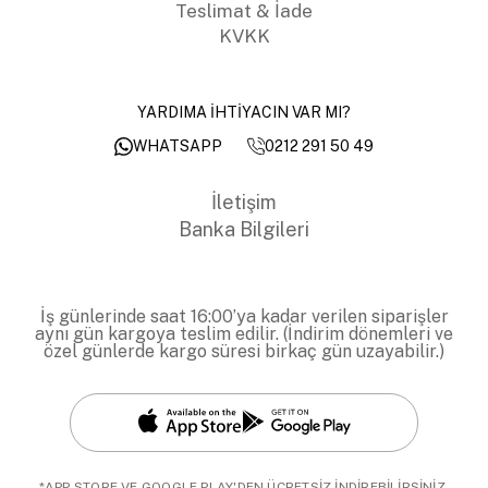
Teslimat & İade
KVKK
YARDIMA İHTİYACIN VAR MI?
0212 291 50 49
WHATSAPP
İletişim
Banka Bilgileri
İş günlerinde saat 16:00’ya kadar verilen siparişler
aynı gün kargoya teslim edilir. (İndirim dönemleri ve
özel günlerde kargo süresi birkaç gün uzayabilir.)
*APP STORE VE GOOGLE PLAY'DEN ÜCRETSİZ İNDİREBİLİRSİNİZ.