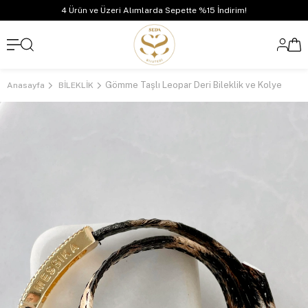
4 Ürün ve Üzeri Alımlarda Sepette %15 İndirim!
Gömme Taşlı Leopar Deri Bileklik ve Kolye
Anasayfa
BİLEKLİK