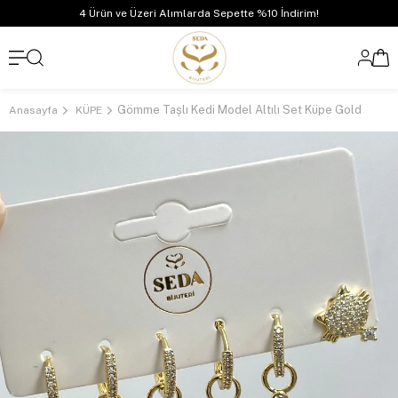
4 Ürün ve Üzeri Alımlarda Sepette %10 İndirim!
Gömme Taşlı Kedi Model Altılı Set Küpe Gold
Anasayfa
KÜPE