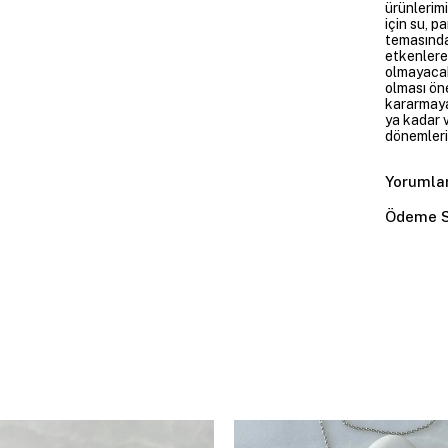
ürünlerim
için su, 
temasında
etkenlere
olmayacakt
olması öne
kararmaya
ya kadar v
dönemleri
Yorumla
Ödeme S