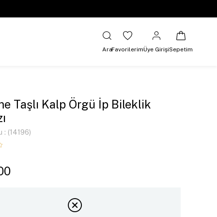
Ara
Favorilerim
Üye Girişi
Sepetim
 Taşlı Kalp Örgü İp Bileklik
zı
u
(14196)
00