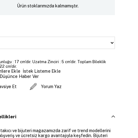
Ürün stoklarımızda kalmamıştır.
unluğu : 17 cm'dir. Uzatma Zinciri : 5 cm'dir. Toplam Bileklik
22 cm'dir.
İstek Listeme Ekle
ilere Ekle
 Düşünce Haber Ver
avsiye Et
Yorum Yaz
llikleri
 takıcı ve bijuteri mağazamızda zarif ve trend modellerini
alışveriş ve ücretsiz kargo avantajıyla keşfedin. Bijuteri