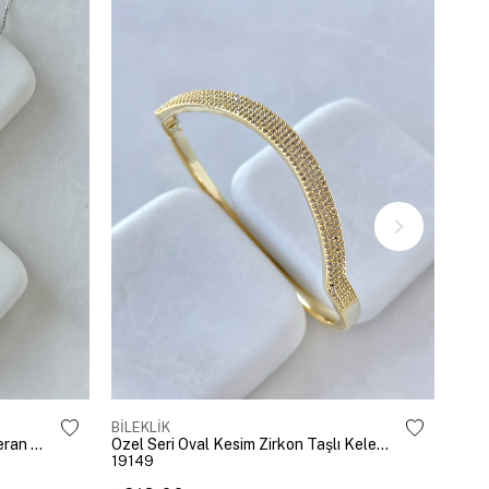
BİLEKLİK
BİLE
Altın Kaplama Emoji Model Şahmeran Gümüş
Özel Seri Oval Kesim Zirkon Taşlı Kelepçe Gold
19149
192