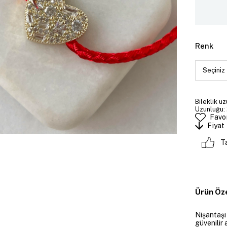
Renk
Bileklik uz
Uzunluğu: 
Favor
Fiyat
T
Ürün Öze
Nişantaşı
güvenilir 