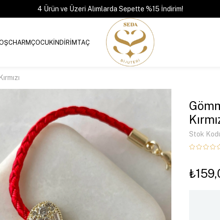
4 Ürün ve Üzeri Alımlarda Sepette %15 İndirim!
OŞ
CHARM
ÇOCUK
İNDİRİM
TAÇ
Kırmızı
Gömme
Kırmı
Stok Kod
₺159,