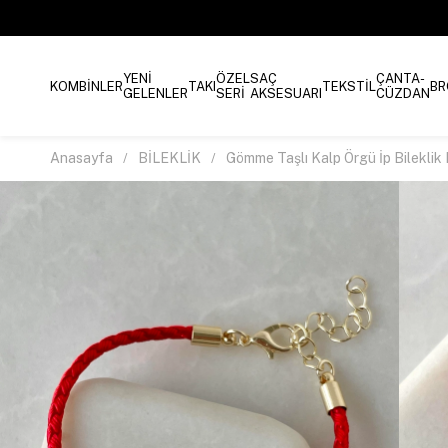
YENİ
ÖZEL
SAÇ
ÇANTA-
KOMBİNLER
TAKI
TEKSTİL
BR
GELENLER
SERİ
AKSESUARI
CÜZDAN
Anasayfa
BİLEKLİK
Gömme Taşlı Kalp Örgü İp Bileklik 