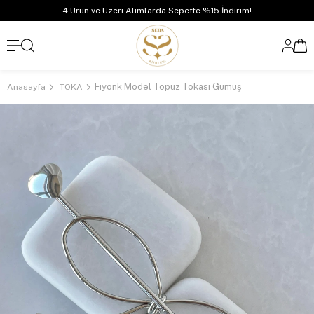
4 Ürün ve Üzeri Alımlarda Sepette %15 İndirim!
Fiyonk Model Topuz Tokası Gümüş
Anasayfa
TOKA