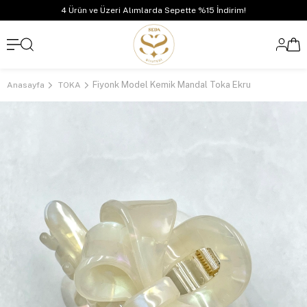
4 Ürün ve Üzeri Alımlarda Sepette %15 İndirim!
Fiyonk Model Kemik Mandal Toka Ekru
Anasayfa
TOKA