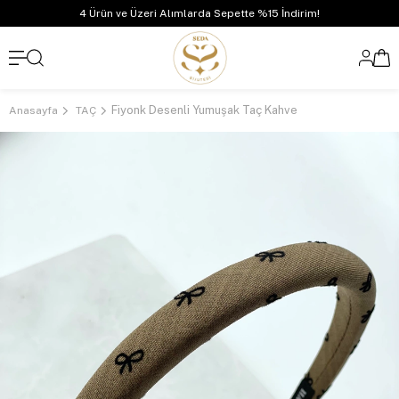
4 Ürün ve Üzeri Alımlarda Sepette %15 İndirim!
Fiyonk Desenli Yumuşak Taç Kahve
Anasayfa
TAÇ