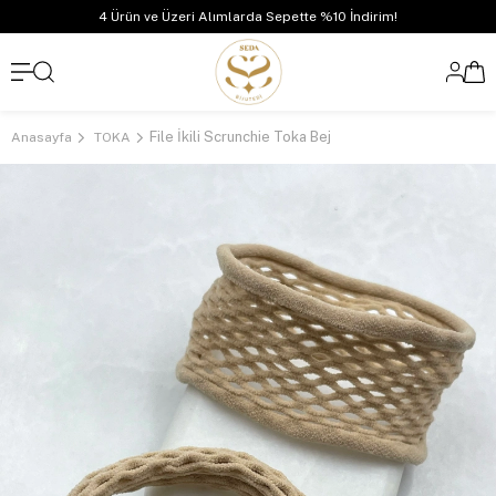
4 Ürün ve Üzeri Alımlarda Sepette %10 İndirim!
File İkili Scrunchie Toka Bej
Anasayfa
TOKA