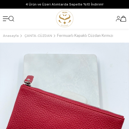
4 Ürün ve Üzeri Alımlarda Sepette %10 İndirim!
Fermuarlı Kapaklı Cüzdan Kırmızı
Anasayfa
ÇANTA-CÜZDAN