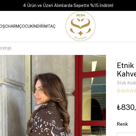
4 Ürün ve Üzeri Alımlarda Sepette %15 İndirim!
OŞ
CHARM
ÇOCUK
İNDİRİM
TAÇ
erengi
Etnik
Kahve
Stok Kod
₺830
Renk