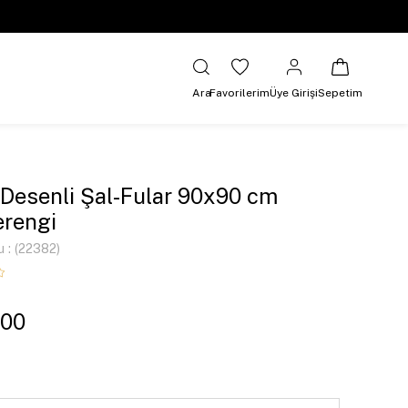
Ara
Favorilerim
Üye Girişi
Sepetim
 Desenli Şal-Fular 90x90 cm
rengi
u
(22382)
,00