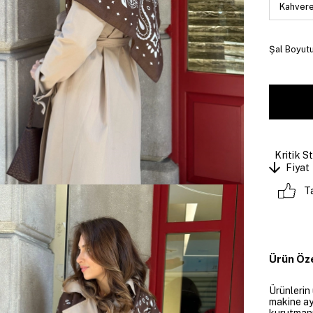
Şal Boyutu
Kritik S
Fiyat
T
Ürün Öze
Ürünlerin
makine ay
kurutmanı