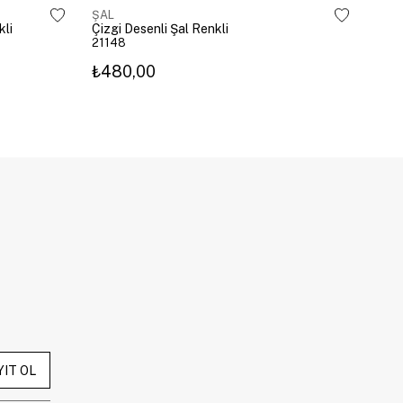
ŞAL
ŞAL
kli
Çizgi Desenli Şal Renkli
Vara
21148
228
₺480,00
₺5
YIT OL