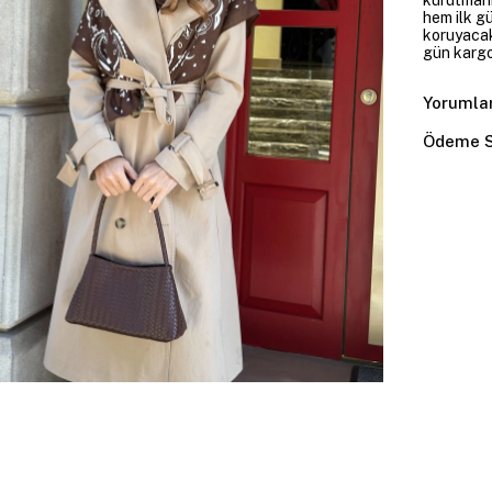
hem ilk g
koruyacakt
gün kargoy
Yorumla
Ödeme S