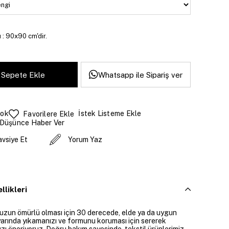
 : 90x90 cm'dir.
Whatsapp ile Sipariş ver
tok
İstek Listeme Ekle
Favorilere Ekle
 Düşünce Haber Ver
avsiye Et
Yorum Yaz
llikleri
 uzun ömürlü olması için 30 derecede, elde ya da uygun
arında yıkamanızı ve formunu koruması için sererek
zı öneriyoruz. Doğru bakım sayesinde, tekstil ürünlerimiz