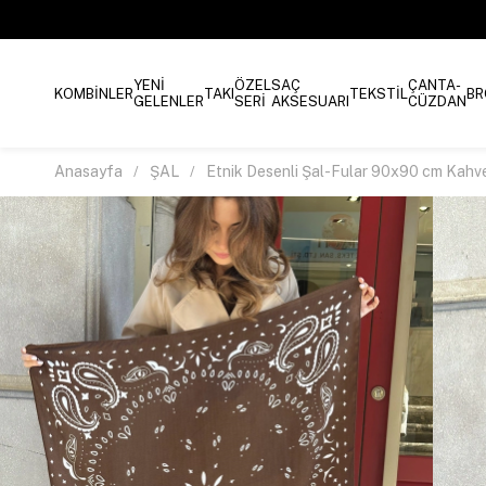
YENİ
ÖZEL
SAÇ
ÇANTA-
KOMBİNLER
TAKI
TEKSTİL
BR
GELENLER
SERİ
AKSESUARI
CÜZDAN
Anasayfa
ŞAL
Etnik Desenli Şal-Fular 90x90 cm Kahv