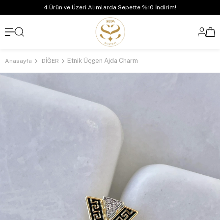
4 Ürün ve Üzeri Alımlarda Sepette %10 İndirim!
Etnik Üçgen Ajda Charm
Anasayfa
DİĞER