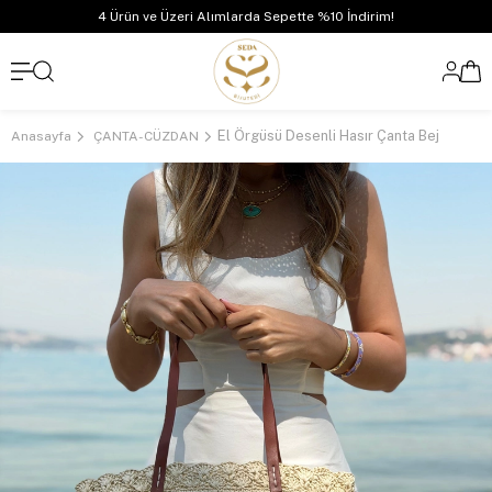
4 Ürün ve Üzeri Alımlarda Sepette %10 İndirim!
El Örgüsü Desenli Hasır Çanta Bej
Anasayfa
ÇANTA-CÜZDAN