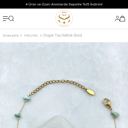
4 Ürün ve Üzeri Alımlarda Sepette %15 İndirim!
Doğal Taş Halhal Gold
Anasayfa
HALHAL