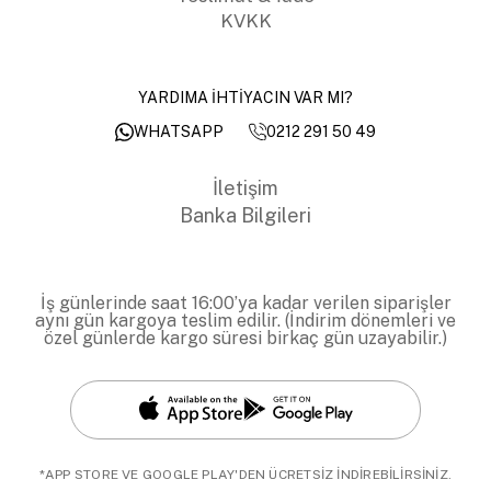
KVKK
YARDIMA İHTİYACIN VAR MI?
0212 291 50 49
WHATSAPP
İletişim
Banka Bilgileri
İş günlerinde saat 16:00’ya kadar verilen siparişler
aynı gün kargoya teslim edilir. (İndirim dönemleri ve
özel günlerde kargo süresi birkaç gün uzayabilir.)
*APP STORE VE GOOGLE PLAY'DEN ÜCRETSİZ İNDİREBİLİRSİNİZ.