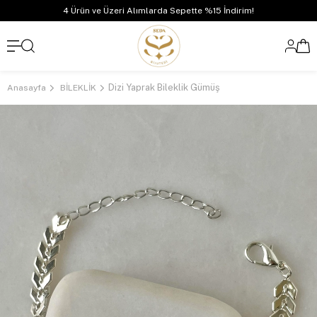
4 Ürün ve Üzeri Alımlarda Sepette %15 İndirim!
Dizi Yaprak Bileklik Gümüş
Anasayfa
BİLEKLİK