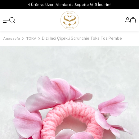
4 Ürün ve Üzeri Alımlarda Sepette %15 İndirim!
Dizi İnci Çiçekli Scrunchie Toka Toz Pembe
Anasayfa
TOKA