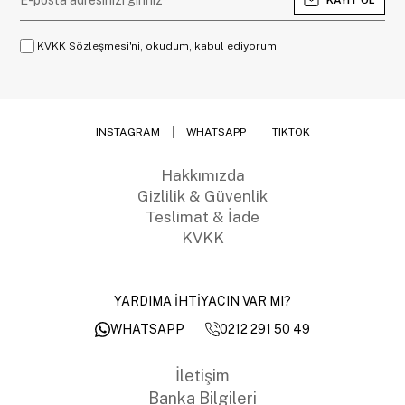
KAYIT OL
KVKK Sözleşmesi'ni, okudum, kabul ediyorum.
INSTAGRAM
WHATSAPP
TIKTOK
Hakkımızda
Gizlilik & Güvenlik
Teslimat & İade
KVKK
YARDIMA İHTİYACIN VAR MI?
0212 291 50 49
WHATSAPP
İletişim
Banka Bilgileri