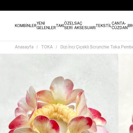
YENİ
ÖZEL
SAÇ
ÇANTA-
KOMBİNLER
TAKI
TEKSTİL
BR
GELENLER
SERİ
AKSESUARI
CÜZDAN
Anasayfa
TOKA
Dizi İnci Çiçekli Scrunchie Toka Pem