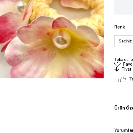
Renk
Toka esne
Favor
Fiyat
T
Ürün Öze
Yorumla