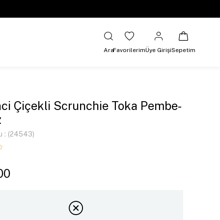
Ara
Favorilerim
Üye Girişi
Sepetim
İnci Çiçekli Scrunchie Toka Pembe-
z
u
(24543)
00