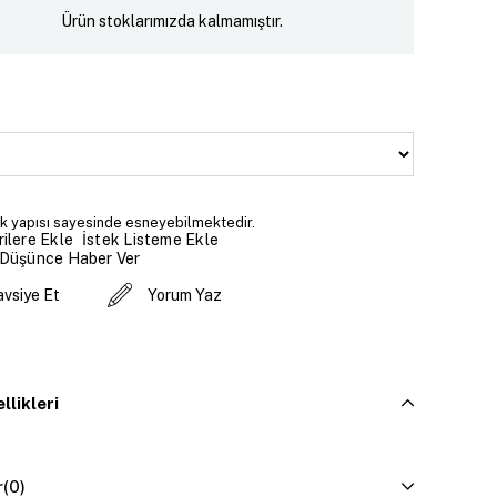
Ürün stoklarımızda kalmamıştır.
k yapısı sayesinde esneyebilmektedir.
İstek Listeme Ekle
ilere Ekle
 Düşünce Haber Ver
avsiye Et
Yorum Yaz
llikleri
r
(0)