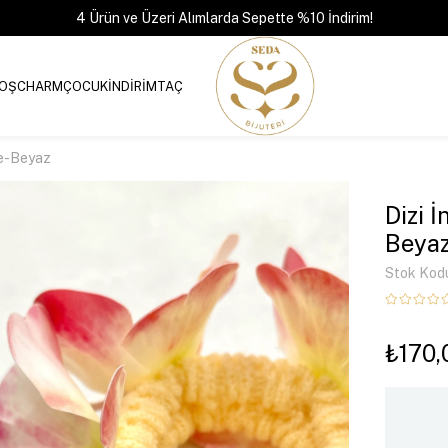
4 Ürün ve Üzeri Alımlarda Sepette %10 İndirim!
OŞ
CHARM
ÇOCUK
İNDİRİM
TAÇ
be-Beyaz
Dizi 
Beya
Stok Kod
₺170,