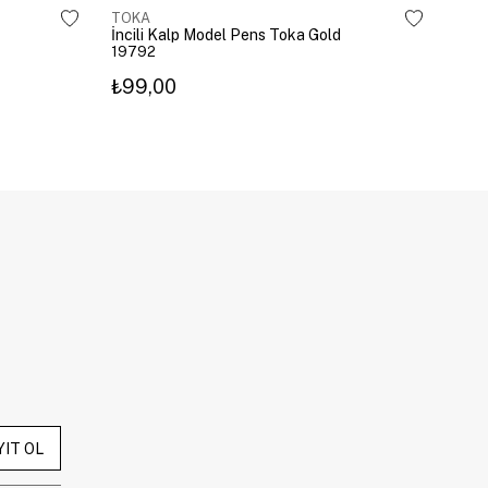
TOKA
TOK
İncili Kalp Model Pens Toka Gold
Kira
19792
203
₺99,00
₺3
YIT OL