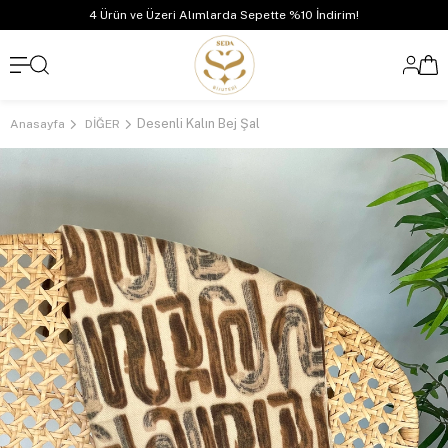
4 Ürün ve Üzeri Alımlarda Sepette %10 İndirim!
Desenli Kalın Bej Şal
Anasayfa
DİĞER