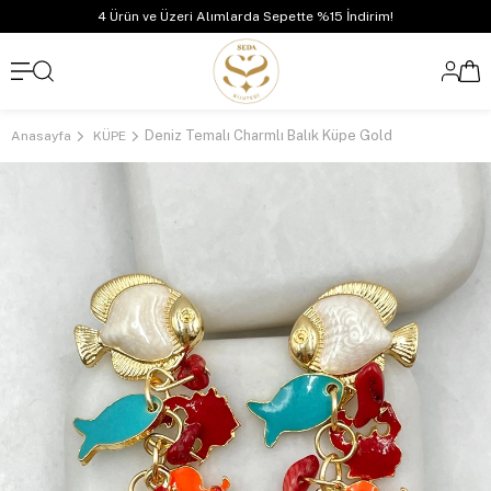
4 Ürün ve Üzeri Alımlarda Sepette %15 İndirim!
Deniz Temalı Charmlı Balık Küpe Gold
Anasayfa
KÜPE