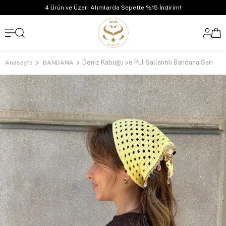
4 Ürün ve Üzeri Alımlarda Sepette %15 İndirim!
Deniz Kabuğu ve Pul Sallantılı Bandana Sarı
Anasayfa
BANDANA