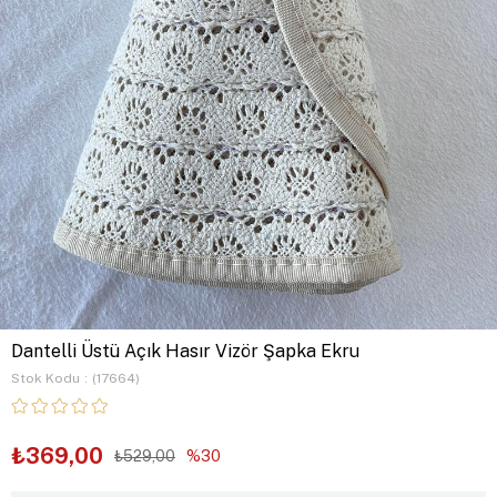
Dantelli Üstü Açık Hasır Vizör Şapka Ekru
Stok Kodu
(17664)
₺369,00
₺529,00
30