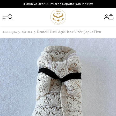
4 Ürün ve Üzeri Alımlarda Sepette %15 İndirim!
Dantelli Üstü Açık Hasır Vizör Şapka Ekru
Anasayfa
ŞAPKA