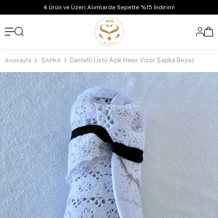
4 Ürün ve Üzeri Alımlarda Sepette %15 İndirim!
Dantelli Üstü Açık Hasır Vizör Şapka Beyaz
Anasayfa
ŞAPKA