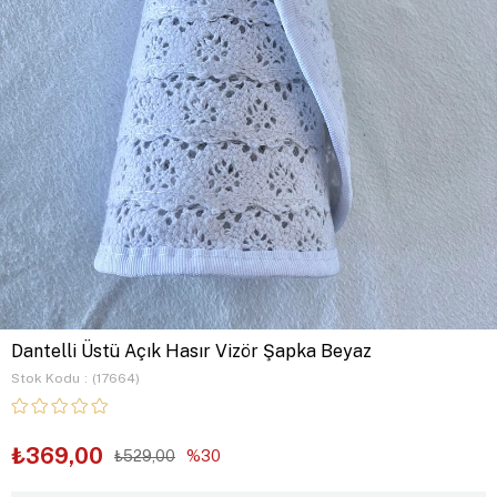
Dantelli Üstü Açık Hasır Vizör Şapka Beyaz
Stok Kodu
(17664)
₺369,00
₺529,00
30