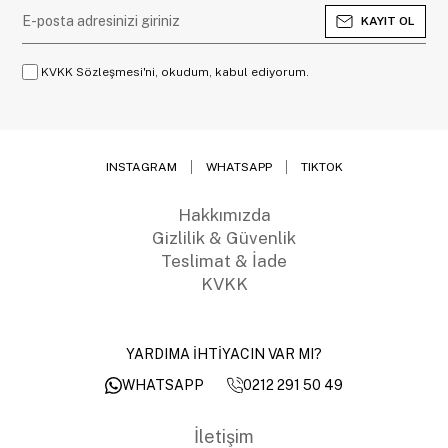
KAYIT OL
KVKK Sözleşmesi'ni, okudum, kabul ediyorum.
INSTAGRAM
WHATSAPP
TIKTOK
Hakkımızda
Gizlilik & Güvenlik
Teslimat & İade
KVKK
YARDIMA İHTİYACIN VAR MI?
0212 291 50 49
WHATSAPP
İletişim