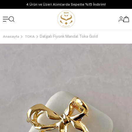
4 Ürün ve Üzeri Alımlarda Sepette %15 İndirim!
Dalgalı Fiyonk Mandal Toka Gold
Anasayfa
TOKA