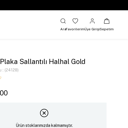
Ara
Favorilerim
Üye Girişi
Sepetim
 Plaka Sallantılı Halhal Gold
u
(24128)
,00
Ürün stoklarımızda kalmamıştır.