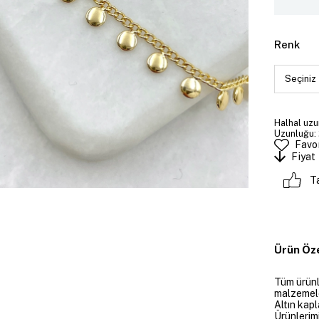
Renk
Halhal uzu
Uzunluğu: 
Favor
Fiyat
T
Ürün Öze
Tüm ürünle
malzemeler
Altın kapl
Ürünlerim