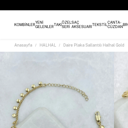
YENİ
ÖZEL
SAÇ
ÇANTA-
KOMBİNLER
TAKI
TEKSTİL
BR
GELENLER
SERİ
AKSESUARI
CÜZDAN
Anasayfa
HALHAL
Daire Plaka Sallantılı Halhal Gold