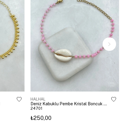
HALHAL
HAL
d
Deniz Kabuklu Pembe Kristal Boncuk Halhal Gold
24701
246
₺250,00
₺25