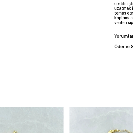
üretilmişt
uzatmak i
temas etme
kaplaması
verilen si
Yorumla
Ödeme S