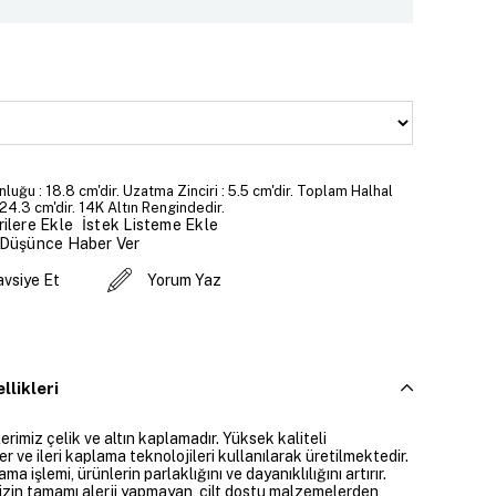
nluğu : 18.8 cm'dir. Uzatma Zinciri : 5.5 cm'dir. Toplam Halhal
24.3 cm'dir. 14K Altın Rengindedir.
İstek Listeme Ekle
ilere Ekle
 Düşünce Haber Ver
avsiye Et
Yorum Yaz
llikleri
rimiz çelik ve altın kaplamadır. Yüksek kaliteli
 ve ileri kaplama teknolojileri kullanılarak üretilmektedir.
ama işlemi, ürünlerin parlaklığını ve dayanıklılığını artırır.
izin tamamı alerji yapmayan, cilt dostu malzemelerden