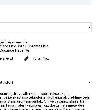
çüsü: Ayarlamalıdır.
İstek Listeme Ekle
ilere Ekle
 Düşünce Haber Ver
avsiye Et
Yorum Yaz
llikleri
rimiz çelik ve altın kaplamadır. Yüksek kaliteli
 ve ileri kaplama teknolojileri kullanılarak üretilmektedir.
ama işlemi, ürünlerin parlaklığını ve dayanıklılığını artırır.
izin tamamı alerji yapmayan, cilt dostu malzemelerden
ir. Ürünlerimiz suya dayanıklıdır; ancak kullanım ömrünü