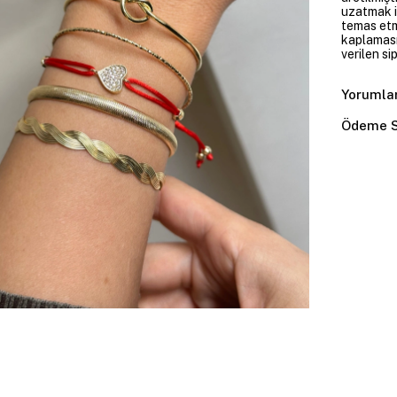
uzatmak i
temas etme
kaplaması
verilen si
Yorumla
Ödeme S