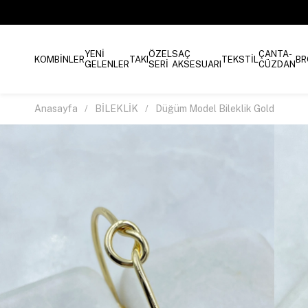
YENİ
ÖZEL
SAÇ
ÇANTA-
KOMBİNLER
TAKI
TEKSTİL
BR
GELENLER
SERİ
AKSESUARI
CÜZDAN
Anasayfa
BİLEKLİK
Düğüm Model Bileklik Gold