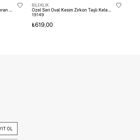
BİLEKLİK
BİLE
Altın Kaplama Emoji Model Şahmeran Gümüş
Özel Seri Oval Kesim Zirkon Taşlı Kelepçe Gold
19149
192
₺619,00
₺27
YIT OL