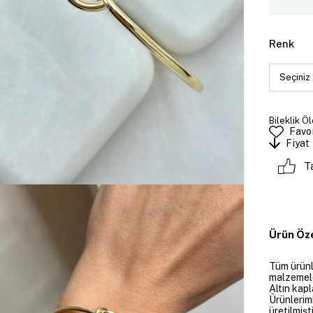
Renk
Bileklik Öl
Favor
Fiyat
T
Ürün Öze
Tüm ürünle
malzemeler
Altın kapl
Ürünlerim
üretilmişt