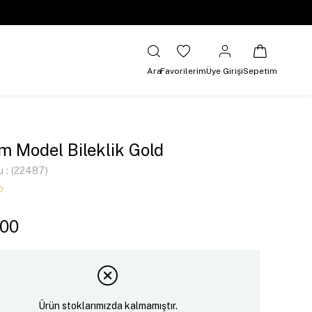
Ara
Favorilerim
Üye Girişi
Sepetim
 Model Bileklik Gold
u
(22487)
,00
Ürün stoklarımızda kalmamıştır.