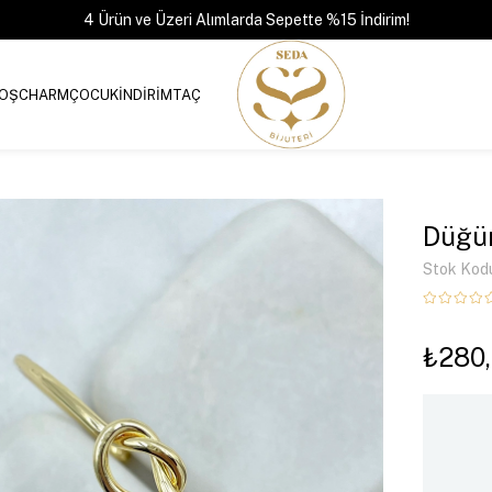
4 Ürün ve Üzeri Alımlarda Sepette %15 İndirim!
OŞ
CHARM
ÇOCUK
İNDİRİM
TAÇ
Düğüm
Stok Kod
₺280