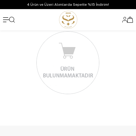
4 Ürün ve Üzeri Alımlarda Sepette %15 İndirim!