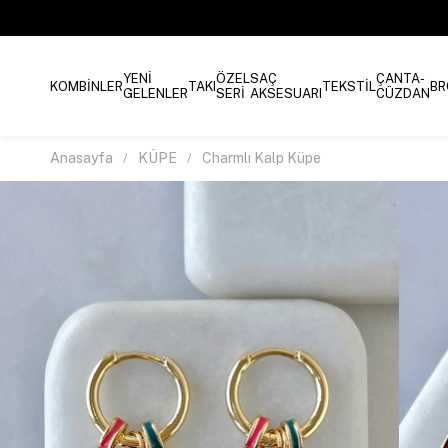
YENİ
ÖZEL
SAÇ
ÇANTA-
KOMBİNLER
TAKI
TEKSTİL
BR
GELENLER
SERİ
AKSESUARI
CÜZDAN
Anasayfa
KÜPE
Charmlı Kalp Küpe