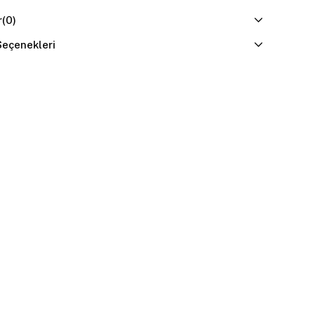
r
(0)
eçenekleri