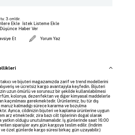
u: 3 cm'dir.
İstek Listeme Ekle
ilere Ekle
 Düşünce Haber Ver
avsiye Et
Yorum Yaz
llikleri
 takıcı ve bijuteri mağazamızda zarif ve trend modellerini
alışveriş ve ücretsiz kargo avantajıyla keşfedin. Bijuteri
izin uzun ömürlü ve sorunsuz bir şekilde kullanılabilmesi
parfüm, kolonya, dezenfektan ve diğer kimyasal maddelerle
n kaçınılması gerekmektedir. Ürünlerimiz, bu tür dış
 maruz kalmadığı sürece kararma ve bozulma
ır. Ayrıca, cildinizin bijuteri ve kaplama ürünlerine uygun
m arz etmektedir, zira bazı cilt tiplerinin doğal olarak
 yatkın olduğu unutulmamalıdır. İş günlerinde saat 16:00
erilen siparişler aynı gün kargoya teslim edilir. (İndirim
 ve özel günlerde kargo süresi birkaç gün uzayabilir.)