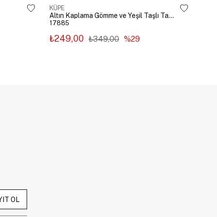
KÜPE
KÜP
Altın Kaplama Gömme ve Yeşil Taşlı Tasarım Küpe Gümüş
17885
178
₺249,00
₺2
₺349,00
%29
YIT OL