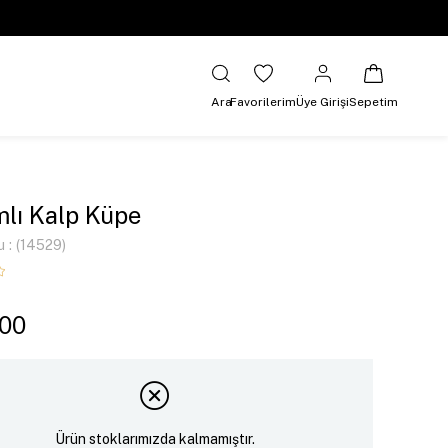
Ara
Favorilerim
Üye Girişi
Sepetim
lı Kalp Küpe
u
(14529)
,00
Ürün stoklarımızda kalmamıştır.