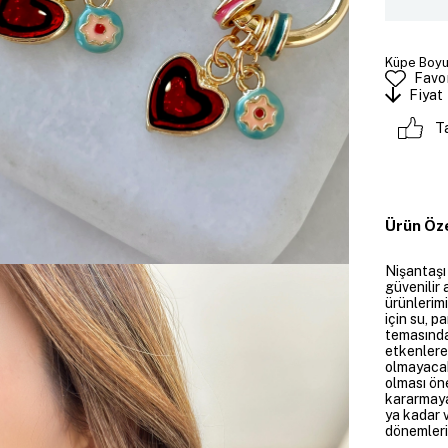
Küpe Boyut
Favor
Fiyat
T
Ürün Öze
Nişantaşı
güvenilir 
ürünlerim
için su, 
temasında
etkenlere
olmayacakt
olması öne
kararmaya
ya kadar v
dönemleri