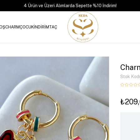
4 Ürün ve Üzeri Alımlarda Sepette %10 İndirim!
OŞ
CHARM
ÇOCUK
İNDİRİM
TAÇ
Charm
Stok Kod
₺209